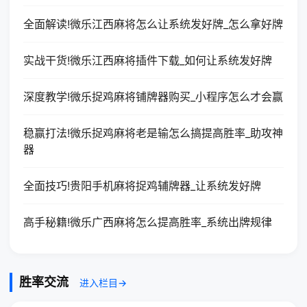
全面解读!微乐江西麻将怎么让系统发好牌_怎么拿好牌
实战干货!微乐江西麻将插件下载_如何让系统发好牌
深度教学!微乐捉鸡麻将铺牌器购买_小程序怎么才会赢
稳赢打法!微乐捉鸡麻将老是输怎么搞提高胜率_助攻神
器
全面技巧!贵阳手机麻将捉鸡辅牌器_让系统发好牌
高手秘籍!微乐广西麻将怎么提高胜率_系统出牌规律
胜率交流
进入栏目→