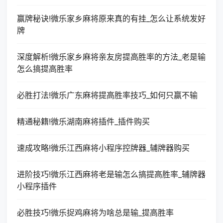
赢牌秘诀!微乐家乡麻将原来真的有挂_怎么让系统发好
牌
深度解析!微乐家乡麻将亲友房提高胜率的方法_老是输
怎么搞提高胜率
必胜打法!微乐广东麻将提高胜率技巧_如何只赢不输
精通秘籍!微乐湖南麻将插件_插件购买
速成攻略!微乐江西麻将小程序控牌器_辅牌器购买
进阶技巧!微乐江西麻将老是输怎么搞提高胜率_辅牌器
小程序插件
必胜技巧!微乐捉鸡麻将为啥总是输_提高胜率