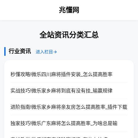
兆懂网
全站资讯分类汇总
行业资讯
进入栏目→
秒懂攻略!微乐四川麻将插件安装_怎么提高胜率
实战技巧!微乐家乡麻将到底有没有挂_输赢规律
进阶指南!微乐家乡麻将亲友房怎么提高胜率_插件下载
独家技巧!微乐广东麻将怎么提高胜率_为啥总是输