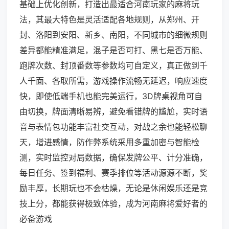
基础上优化创新，打造出最适合河南玩家的麻将玩
法，其最大特色是灵活适配各地规则，从郑州、开
封、洛阳到安阳、新乡、南阳，不同城市的细微规则
差异都能精准满足，混子是否可打、黑七是否万能、
跑牌次数、封顶番数等参数均可自定义，真正做到千
人千面、各取所需，游戏操作流畅无延迟，响应速度
快，即使低端手机也能完美运行，3D牌桌视角可自
由切换，牌面清晰易辨，避免看错牌的尴尬，实时语
音与表情包功能丰富社交互动，对战之余也能轻松聊
天，增进感情，防作弊系统采用多重加密与智能检
测，实时监控对局数据，确保发牌公平、计分准确，
每日任务、签到福利、赛季排位等活动源源不断，奖
励丰厚，长期玩也不会枯燥，无论是休闲娱乐还是竞
技上分，都能获得极致体验，成为河南麻将爱好者的
必备游戏