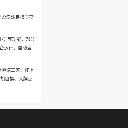
率及快速自摸等操
封号”等功能，部分
后台运行、自动连
自包赔三家，杠上
平胡自摸、大牌点