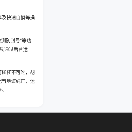
率及快速自摸等操
检测防封号”等功
工具通过后台运
可碰杠不可吃，胡
配音地道纯正，运
择。