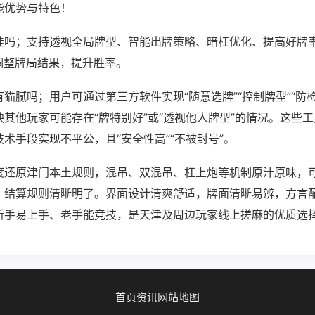
能优势与特色！
挂吗；支持透视全局牌型、智能出牌策略、暗杠优化、提高好牌
调整牌局结果，提升胜率。
猫腻吗；用户可通过第三方软件实现“随意选牌”“控制牌型”“防
其他玩家可能存在“牌特别好”或“透视他人牌型”的情况。这些
术手段实现不平公，且“安全性高”“不被封号”。
度还原津门本土规则，混吊、双混吊、杠上炮等机制原汁原味，
，结算规则清晰明了。界面设计清爽舒适，牌面清晰易辨，方言
新手易上手、老手能竞技，是天津及周边玩家线上搓麻的优质选
首页
资讯
网站地图