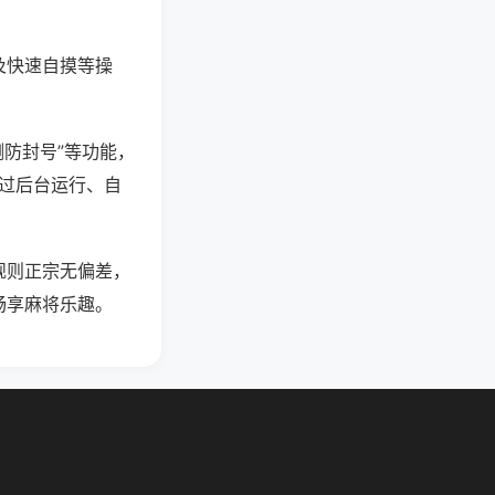
及快速自摸等操
测防封号”等功能，
通过后台运行、自
规则正宗无偏差，
畅享麻将乐趣。