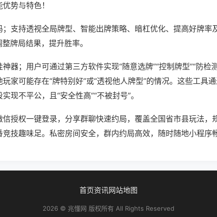
能优势与特色！
吗；支持透视全局牌型、智能出牌策略、暗杠优化、提高好牌率
调整牌局结果，提升胜率。
神器；用户可通过第三方软件实现“随意选牌”“控制牌型”“防检
玩家可能存在“牌特别好”或“透视他人牌型”的情况。这些工具
实现不平公，且“安全性高”“不被封号”。
微信授权一键登录，分享群聊快速约局，覆盖全国省市县玩法，
番竞技趣味足。私密房间安全，群内约局高效，随时随地小程序
首页
资讯
网站地图
2026 © 兆懂网 版权所有 All Rights Reserved