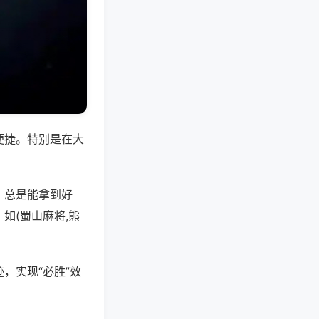
便捷。特别是在大
，总是能拿到好
如(蜀山麻将,熊
，实现“必胜”效
。