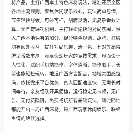
将产品，主打广西本土特色麻将玩法，精准还原全区
各地主流规则，聚焦休闲娱乐核心，玩法简单易懂，
节奏轻快舒缓，可碰可杠，胡牌灵活，无复杂番数计
算，无严苛惩罚机制，主打轻松愉快的对局氛围，融
入广西本地独有的加分、捉分特色规则，胡牌、杠牌
均有额外收益，提升对局乐趣，清一色、七对等高阶
牌型番数丰厚，满足资深玩家的竞技需求，界面设计
人性化，适配手机端操作，字体清晰，操作顺手，长
辈也能轻松玩转，地道广西方言配音，地域氛围感拉
满，依托微乐平台优势，真人匹配速度快，无需长时
间等待，亲友组队开黑便捷，运行稳定无卡顿，无广
告、无付费陷阱，免费畅玩所有基础玩法，随时随地
都能开启一局广西麻将，是广西玩家休闲娱乐、联络
乡情的绝佳选择。