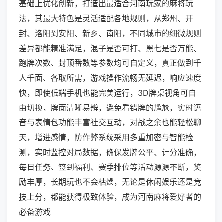
基础上优化创新，打造出最适合河南玩家的麻将玩
法，其最大特色是灵活适配各地规则，从郑州、开
封、洛阳到安阳、新乡、南阳，不同城市的细微规则
差异都能精准满足，混子是否可打、黑七是否万能、
跑牌次数、封顶番数等参数均可自定义，真正做到千
人千面、各取所需，游戏操作流畅无延迟，响应速度
快，即使低端手机也能完美运行，3D牌桌视角可自
由切换，牌面清晰易辨，避免看错牌的尴尬，实时语
音与表情包功能丰富社交互动，对战之余也能轻松聊
天，增进感情，防作弊系统采用多重加密与智能检
测，实时监控对局数据，确保发牌公平、计分准确，
每日任务、签到福利、赛季排位等活动源源不断，奖
励丰厚，长期玩也不会枯燥，无论是休闲娱乐还是竞
技上分，都能获得极致体验，成为河南麻将爱好者的
必备游戏