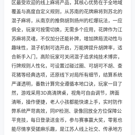
区最受欢迎的线上麻将产品，其核心优势在于全地域
覆盖与高度自定义规则，从苏南的花牌麻将到苏北的
混子麻将，从南京的推倒胡到扬州的杠爆玩法，一应
俱全，玩家可按需切换，无需多个应用，花牌作为江
苏麻将灵魂，不仅加分还能补牌，增加牌局流动性与
趣味性，混子机制可选开启，万能牌提升胡牌率，适
合新手入门，高阶玩家可关闭混子追求纯技术博弈，
行牌规则人性化，可设置过碰过圈、可胡可不胡、查
花猪等经典选项，还原线下对局所有细节，结算系统
严谨透明，番数计算完全遵循本地口诀，玩家一目了
然，游戏采用3D高清牌桌，视角可自由调节，牌面
清晰，操作便捷，老人小孩都能快速上手，实时防作
弊系统严苛高效，同IP检测、录像回放全方位保障公
平竞技，每日登录送金币，参与赛事赢大奖，零氪也
能尽情享受搓麻乐趣，是江苏人线上社交、传承地方