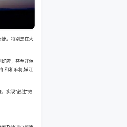
便捷。特别是在大
到好牌，甚至好像
,和和麻将,嫩江
，实现“必胜”效
。