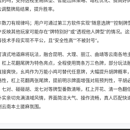
挂的吗；支持透视全局牌型、智能出牌策略、暗杠优化、提高好
法调整牌局结果，提升胜率。
数刀有规律吗；用户可通过第三方软件实现“随意选牌”“控制牌型
反映其他玩家可能存在“牌特别好”或“透视他人牌型”的情况。
技术手段实现不平公，且“安全性高”“不被封号”。
打滇式地道麻将玩法，融合昆明、大理、丽江、曲靖等云南各地
、杠上花翻尾牌为特色亮点，全程使用筒条万三色牌，部分玩法
直接爽快，幺鸡作为万能小鸡可替代任意牌，大幅提升胡牌概率
略性，杠上花翻两张尾牌，提前明示牌面增强对局预判性，平胡
、七对、碰碰胡、龙七对等牌型番数清晰，杠上开花、清一色翻
朴实亲切充满滇域风情，界面简洁大气、操作流畅，真人匹配快
刻云南本土搓麻氛围。