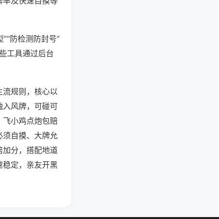
牌率及快速自摸等
”“防检测防封号”
这些工具通过后台
主流规则，核心以
融入风牌，可碰可
，飞小鸡点炮包赔
必须自摸、大牌允
倍加分，搭配地道
速稳定，亲友开黑