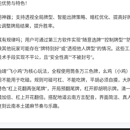
能优势与特色！
用神器；支持透视全局牌型、智能出牌策略、暗杠优化、提高好
法调整牌局结果，提升胜率。
有规律吗；用户可通过第三方软件实现“随意选牌”“控制牌型”“
其他玩家可能存在“牌特别好”或“透视他人牌型”的情况。这些
术手段实现不平公，且“安全性高”“不被封号”。
曲靖“飞小鸡”为核心玩法，全程使用筒条万三色牌，幺鸡（小鸡
但不能用于吃碰。规则可碰可杠、不能吃牌，平胡必须自摸，大
特色“杠上花翻两张尾牌”，开局预翻尾牌，杠开即胡明示牌。清
摸加倍、杠上开花翻倍。搭配地道云南方言配音，界面简洁、真
复刻云南本土搓麻节奏与乐趣。