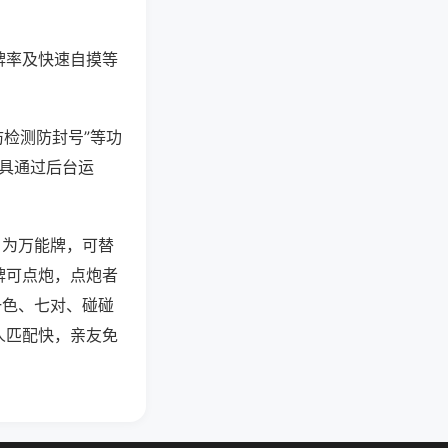
牌率及快速自摸等
防检测防封号”等功
工具通过后台运
）为万能牌，可替
牌可点炮，点炮者
一色、七对、碰碰
人匹配快，亲友免