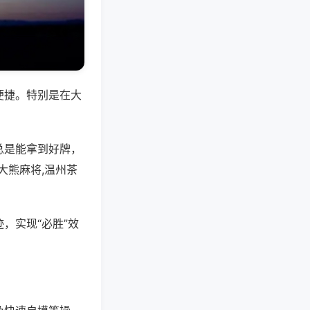
便捷。特别是在大
总是能拿到好牌，
大熊麻将,温州茶
，实现“必胜”效
。