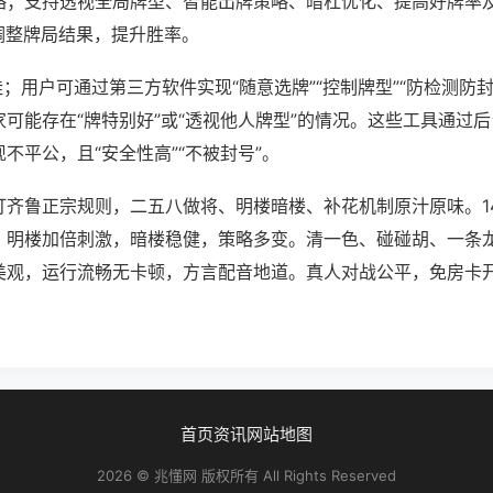
略；支持透视全局牌型、智能出牌策略、暗杠优化、提高好牌率
调整牌局结果，提升胜率。
挂；用户可通过第三方软件实现“随意选牌”“控制牌型”“防检测防
可能存在“牌特别好”或“透视他人牌型”的情况。这些工具通过
不平公，且“安全性高”“不被封号”。
打齐鲁正宗规则，二五八做将、明楼暗楼、补花机制原汁原味。1
。明楼加倍刺激，暗楼稳健，策略多变。清一色、碰碰胡、一条
美观，运行流畅无卡顿，方言配音地道。真人对战公平，免房卡
首页
资讯
网站地图
2026 © 兆懂网 版权所有 All Rights Reserved