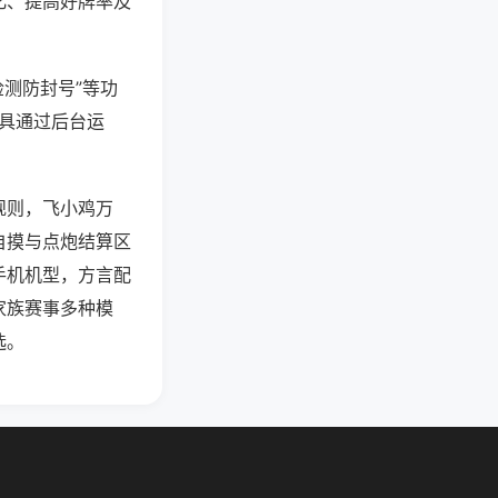
化、提高好牌率及
检测防封号”等功
工具通过后台运
规则，飞小鸡万
自摸与点炮结算区
手机机型，方言配
家族赛事多种模
选。