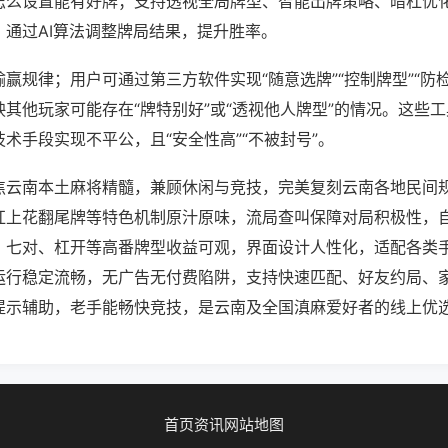
怎么设置能有好牌；支持透视全局牌型、智能出牌策略、暗杠优
，通过AI算法调整牌局结果，提升胜率。
赢规律；用户可通过第三方软件实现“随意选牌”“控制牌型”“防
其他玩家可能存在“牌特别好”或“透视他人牌型”的情况。这些
术手段实现不平公，且“安全性高”“不被封号”。
焦云南本土麻将精髓，兼顾休闲与竞技，完美复刻云南各地民间
杠上花翻尾牌等特色机制原汁原味，流局查叫保障对局积极性，
、七对、杠开等高番牌型收益可观，界面设计人性化，适配各类
运行稳定流畅，无广告无付费陷阱，支持快速匹配、好友约局、
提示辅助，老手能畅快竞技，是云南及全国滇麻爱好者的线上优
首页
资讯
网站地图