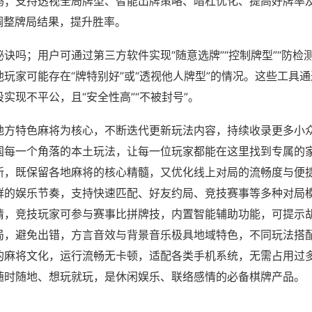
吗；支持透视全局牌型、智能出牌策略、暗杠优化、提高好牌率
调整牌局结果，提升胜率。
诀吗；用户可通过第三方软件实现“随意选牌”“控制牌型”“防检
玩家可能存在“牌特别好”或“透视他人牌型”的情况。这些工具
实现不平公，且“安全性高”“不被封号”。
地方特色麻将为核心，不断迭代更新玩法内容，持续收录更多小
国每一个角落的本土玩法，让每一位玩家都能在这里找到专属的
新，既保留各地麻将的核心精髓，又优化线上对局的流畅度与便
群的娱乐节奏，支持快速匹配、好友约局、竞技赛事等多种对局
情，竞技玩家可参与赛事比拼牌技，内置智能辅助功能，可提示
局，避免出错，方言音效与背景音乐极具地域特色，不同玩法搭
的麻将文化，运行流畅无卡顿，适配各类手机系统，无需占用过
随时随地、想玩就玩，是休闲娱乐、联络感情的必备棋牌产品。