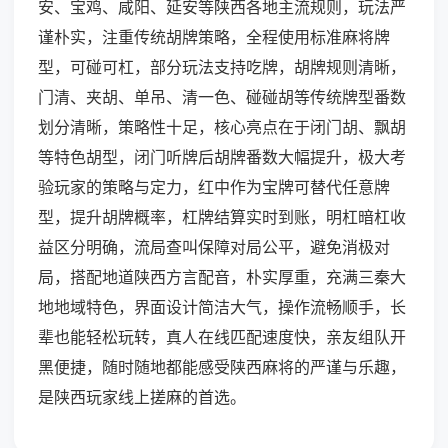
安、宝鸡、咸阳、延安等陕西各地主流规则，玩法严
谨朴实，注重传统胡牌策略，全程使用标准麻将牌
型，可碰可杠，部分玩法支持吃牌，胡牌规则清晰，
门清、夹胡、单吊、清一色、碰碰胡等传统牌型番数
划分清晰，策略性十足，核心亮点在于闭门胡、飘胡
等特色胡型，闭门听牌后胡牌番数大幅提升，极大考
验玩家的策略与定力，红中作为宝牌可替代任意牌
型，提升胡牌概率，杠牌结算实时到账，明杠暗杠收
益区分明确，流局查叫保障对局公平，避免消极对
局，搭配地道陕西方言配音，朴实厚重，充满三秦大
地地域特色，界面设计简洁大气，操作流畅顺手，长
辈也能轻松玩转，真人在线匹配速度快，亲友组队开
黑便捷，随时随地都能感受陕西麻将的严谨与乐趣，
是陕西玩家线上搓麻的首选。