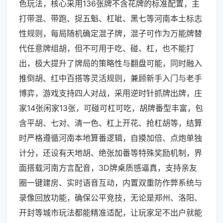
色玩法，核心采用136张牌不含花牌的标准配置，主
打带混、带跑、捉五魁、杠呲、黑七等河南本土标志
性规则，每局随机确定混子牌，混子可作为万能牌替
代任意牌组胡，但不可用于吃、碰、杠，也不能打
出，极大提升了牌局的策略性与翻盘可能，同时融入
推倒胡、红中百搭等灵活规则，兼顾新手入门与老手
博弈，游戏支持四人对战，采用逆时针抓牌出牌，庄
家14张闲家13张，可碰可杠可吃，胡牌番型丰富，包
含平胡、七对、清一色、杠上开花、抢杠胡等，结算
时严格遵循河南本地算番逻辑，自摸加倍、点炮单独
计分，还设有天地胡、绝张加番等特殊奖励机制，界
面搭载河南方言配音，3D牌桌质感逼真，支持亲友
圈一键建房、实时语音互动，内置双重防作弊系统与
录像回放功能，确保公平竞技，无论是郑州、洛阳、
开封等城市玩法都能精准适配，让玩家足不出户就能