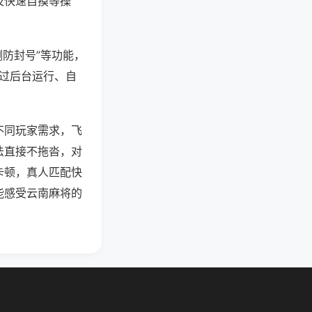
及快速自摸等操
测防封号”等功能，
通过后台运行、自
不同玩家需求，飞
法直接不拖沓，对
卡顿，真人匹配快
能感受云南麻将的