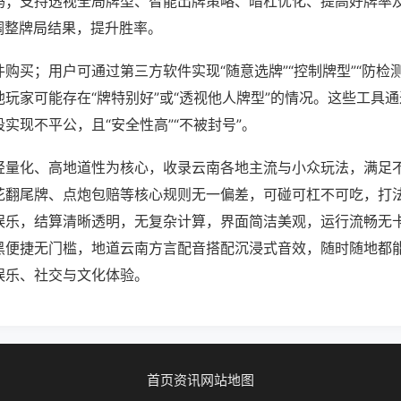
吗；支持透视全局牌型、智能出牌策略、暗杠优化、提高好牌率
调整牌局结果，提升胜率。
购买；用户可通过第三方软件实现“随意选牌”“控制牌型”“防检
玩家可能存在“牌特别好”或“透视他人牌型”的情况。这些工具
实现不平公，且“安全性高”“不被封号”。
轻量化、高地道性为核心，收录云南各地主流与小众玩法，满足
花翻尾牌、点炮包赔等核心规则无一偏差，可碰可杠不可吃，打
娱乐，结算清晰透明，无复杂计算，界面简洁美观，运行流畅无
黑便捷无门槛，地道云南方言配音搭配沉浸式音效，随时随地都
娱乐、社交与文化体验。
首页
资讯
网站地图