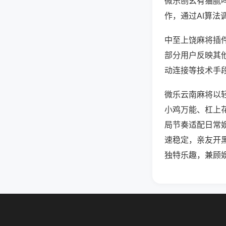
微乐刨幺有猫腻
作，通过AI算法
中至上饶麻将插件
部分用户反映其他
动连接等技术手段
微乐云南麻将以
小鸡万能、杠上
局节奏适配日常
速稳定，亲友开
独特乐趣，兼顾