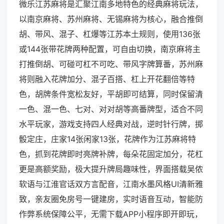
微乐江苏麻将是汇聚江南多地特色的经典麻将玩法，
以南京麻将、苏州麻将、无锡麻将为核心，融合推倒
胡、带风、混子、杠爆等江苏本土规则，使用136张
或144张带花牌两种配置，可自由切换，南京麻将主
打推倒胡、可碰可杠不可吃、带风字牌算番，苏州麻
将则融入花牌加分、混子百搭、杠上开花翻倍等特
色，胡牌条件宽松友好，平胡即可结算，同时保留清
一色、混一色、七对、对对胡等高番牌型，适合不同
水平玩家，游戏支持四人经典对战，逆时针行牌，掷
骰定庄，庄家14张闲家13张，花牌作为江苏麻将特
色，抓到花牌即时亮牌补牌，每朵花固定加分，花杠
更是高额奖励，极大提升牌局趣味性，界面搭载吴侬
软语与江淮官话双方言配音，江南水墨风格UI清新雅
致，亲友圈免房号一键建房，实时语音互动，智能防
作弊系统保障公平，无需下载APP小程序即开即玩，