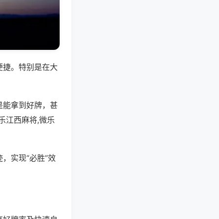
便捷。特别是在大
是能拿到好牌，甚
乐江西麻将,微乐
，实现“必胜”效
。