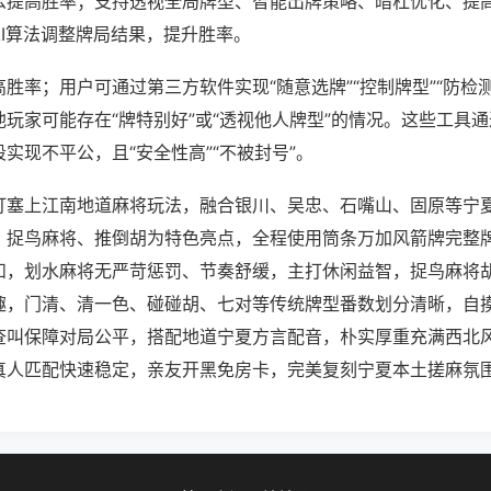
么提高胜率；支持透视全局牌型、智能出牌策略、暗杠优化、提
AI算法调整牌局结果，提升胜率。
胜率；用户可通过第三方软件实现“随意选牌”“控制牌型”“防检
玩家可能存在“牌特别好”或“透视他人牌型”的情况。这些工具
实现不平公，且“安全性高”“不被封号”。
打塞上江南地道麻将玩法，融合银川、吴忠、石嘴山、固原等宁
、捉鸟麻将、推倒胡为特色亮点，全程使用筒条万加风箭牌完整
和，划水麻将无严苛惩罚、节奏舒缓，主打休闲益智，捉鸟麻将
趣，门清、清一色、碰碰胡、七对等传统牌型番数划分清晰，自
查叫保障对局公平，搭配地道宁夏方言配音，朴实厚重充满西北
真人匹配快速稳定，亲友开黑免房卡，完美复刻宁夏本土搓麻氛