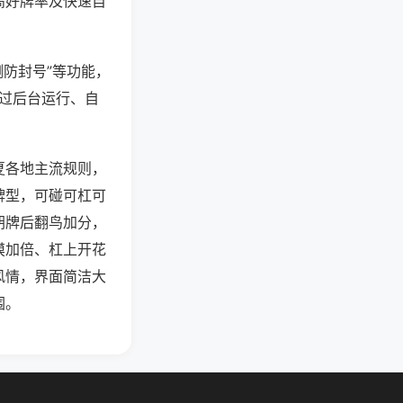
高好牌率及快速自
测防封号”等功能，
通过后台运行、自
夏各地主流规则，
牌型，可碰可杠可
胡牌后翻鸟加分，
摸加倍、杠上开花
风情，界面简洁大
围。