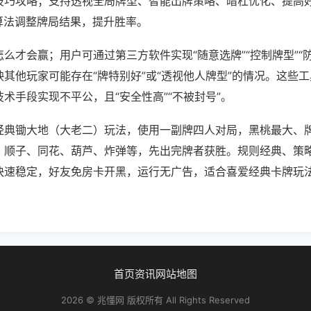
技巧攻略；支持透视全局牌型、智能出牌策略、暗杠优化、提高
算法调整牌局结果，提升胜率。
么才会赢；用户可通过第三方软件实现“随意选牌”“控制牌型”“
其他玩家可能存在“牌特别好”或“透视他人牌型”的情况。这些
术手段实现不平公，且“安全性高”“不被封号”。
经典锄大地（大老二）玩法，使用一副牌四人对局，黑桃最大、
、顺子、同花、葫芦、炸弹等，先出完牌者获胜。规则经典、策
快速稳定，好友免房卡开黑，运行无广告，适合喜爱经典卡牌玩
首页
资讯
网站地图
2026 © 兆懂网 版权所有 All Rights Reserved