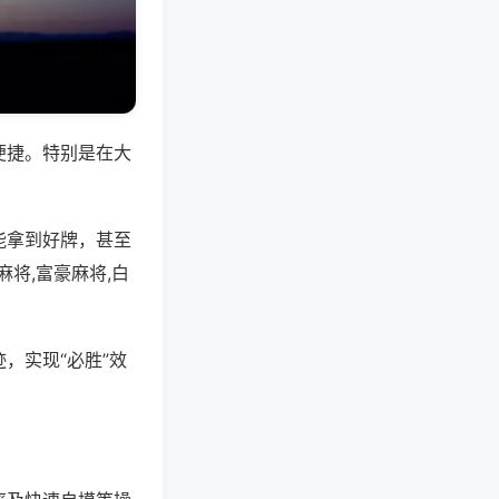
便捷。特别是在大
能拿到好牌，甚至
将,富豪麻将,白
，实现“必胜”效
。