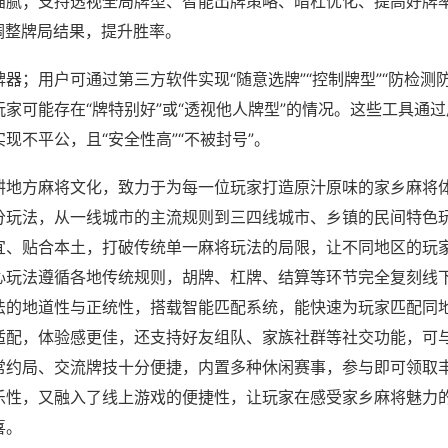
猫腻；支持透视全局牌型、智能出牌策略、暗杠优化、提高好牌
调整牌局结果，提升胜率。
器；用户可通过第三方软件实现“随意选牌”“控制牌型”“防检测
家可能存在“牌特别好”或“透视他人牌型”的情况。这些工具通
现不平公，且“安全性高”“不被封号”。
耕地方麻将文化，致力于为每一位玩家打造原汁原味的家乡麻将
分玩法，从一线城市的主流规则到三四线城市、乡镇的民间特色
宜、贴合本土，打破传统单一麻将玩法的局限，让不同地区的玩
心玩法遵循各地传统规则，胡牌、杠牌、结算等环节完全复刻线
法的地道性与正统性，搭载智能匹配系统，能快速为玩家匹配同
适配，体验感更佳，还支持好友组队、家族社群等社交功能，可
常约局、交流牌技十分便捷，内置多种休闲赛事，参与即可领取
乐性，又融入了线上游戏的便捷性，让玩家在感受家乡麻将魅力
喜。