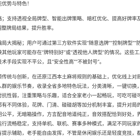
能优势与特色！
略；支持透视全局牌型、智能出牌策略、暗杠优化、提高好牌率
调整牌局结果，提升胜率。
局大揭秘；用户可通过第三方软件实现“随意选牌”“控制牌型”“
其他玩家可能存在“牌特别好”或“透视他人牌型”的情况。这些
术手段实现不平公，且“安全性高”“不被封号”。
顾传统与创新，在还原江西本土麻将规则的基础上，优化线上对
人群的娱乐节奏，收录全省多地特色玩法，分类清晰，一键切换
对抗性弱，注重策略与乐趣，适合全家老小一起畅玩，可吃可碰
都有不同体验，花牌、门清、碰碰胡等加分机制丰富，提升对局
明公平，无暗箱操作，方言配音地道纯正，音效搭配恰到好处，
运行流畅稳定，支持单机、联机、赛事多种模式，满足不同玩家
有提示辅助，老手能自由发挥，不管是休闲娱乐还是轻度竞技，