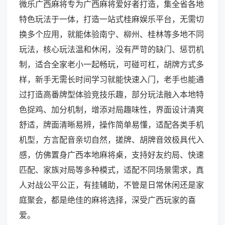
微乐广西麻将专为广西麻将爱好者打造，集全省各地
特色玩法于一体，打造一站式桂麻娱乐平台，无需切
换多个应用，就能体验南宁、柳州、桂林等多地不同
玩法，核心玩法温和休闲，没有严苛的缺门、惩罚机
制，适合全家老小一起畅玩，可碰可杠，胡牌方式多
样，新手无需长时间学习就能快速入门，老手也能通
过打造高番牌型体验竞技乐趣，部分玩法融入本地特
色捉鸡、加分机制，增添对局趣味性，界面设计清爽
舒适，牌面清晰易辨，操作简单易懂，适配各类手机
机型，方言配音亲切自然，搓牌、胡牌音效极具代入
感，仿佛置身广西本地麻将桌，支持好友约局、快速
匹配、家族对局等多种模式，适配不同场景需求，真
人对战公平公正，有挂辅助，不管是日常休闲还是家
庭聚会，都是绝佳的麻将选择，深受广西玩家的喜
爱。