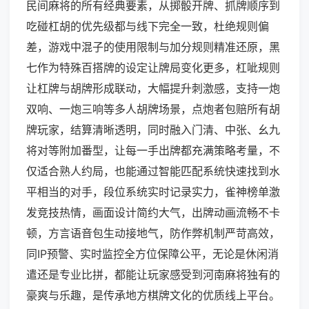
民间麻将的所有经典要素，从掷骰开牌、抓牌顺序到
吃碰杠胡的优先级都与线下完全一致，杜绝规则偏
差，游戏中混子的使用限制与加分规则精准还原，黑
七作为特殊百搭牌的设定让牌局变化更多，杠呲规则
让杠牌与胡牌形成联动，大幅提升刺激感，支持一炮
双响、一炮三响等多人胡牌场景，点炮者包赔所有胡
牌玩家，结算清晰透明，同时融入门清、中张、幺九
将对等附加番型，让每一手出牌都充满策略考量，不
仅适合熟人约局，也能通过智能匹配系统快速找到水
平相当的对手，段位系统实时记录实力，雀神榜单激
发竞技热情，画面设计简约大气，出牌动画流畅不卡
顿，方言语音包生动接地气，防作弊机制严苛高效，
同IP预警、实时监控全方位保障公平，无论是休闲消
遣还是专业比拼，都能让玩家感受到河南麻将独有的
豪爽与乐趣，是传承地方棋牌文化的优质线上平台。