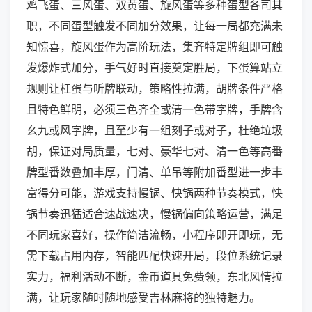
鸡飞蛋、三风蛋、双黄蛋、旋风蛋等多种蛋型各司其
职，不同蛋型触发不同加分效果，让每一局都充满未
知惊喜，旋风蛋作为高阶玩法，集齐特定牌组即可触
发爆炸式加分，手气好时直接奠定胜局，下蛋算站立
规则让杠蛋与听牌联动，策略性拉满，胡牌条件严格
且特色鲜明，必须三色齐全或清一色带字牌，手牌含
幺九或风字牌，且至少有一组刻子或对子，杜绝垃圾
胡，保证对局质量，七对、豪华七对、清一色等高番
牌型番数叠加丰厚，门清、单吊等附加番型进一步丰
富得分可能，游戏支持慢锅、快锅两种节奏模式，快
锅节奏迅猛适合速战速决，慢锅偏向策略运营，满足
不同玩家喜好，操作简洁流畅，小程序即开即玩，无
需下载占用内存，智能匹配快速开局，段位系统记录
实力，福利活动不断，金币道具免费领，东北风情拉
满，让玩家随时随地感受吉林麻将的独特魅力。