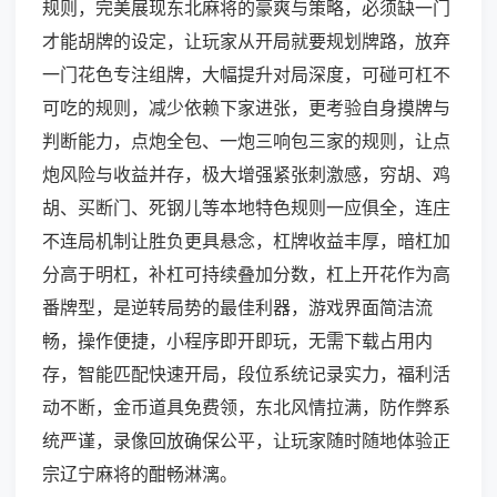
规则，完美展现东北麻将的豪爽与策略，必须缺一门
才能胡牌的设定，让玩家从开局就要规划牌路，放弃
一门花色专注组牌，大幅提升对局深度，可碰可杠不
可吃的规则，减少依赖下家进张，更考验自身摸牌与
判断能力，点炮全包、一炮三响包三家的规则，让点
炮风险与收益并存，极大增强紧张刺激感，穷胡、鸡
胡、买断门、死钢儿等本地特色规则一应俱全，连庄
不连局机制让胜负更具悬念，杠牌收益丰厚，暗杠加
分高于明杠，补杠可持续叠加分数，杠上开花作为高
番牌型，是逆转局势的最佳利器，游戏界面简洁流
畅，操作便捷，小程序即开即玩，无需下载占用内
存，智能匹配快速开局，段位系统记录实力，福利活
动不断，金币道具免费领，东北风情拉满，防作弊系
统严谨，录像回放确保公平，让玩家随时随地体验正
宗辽宁麻将的酣畅淋漓。