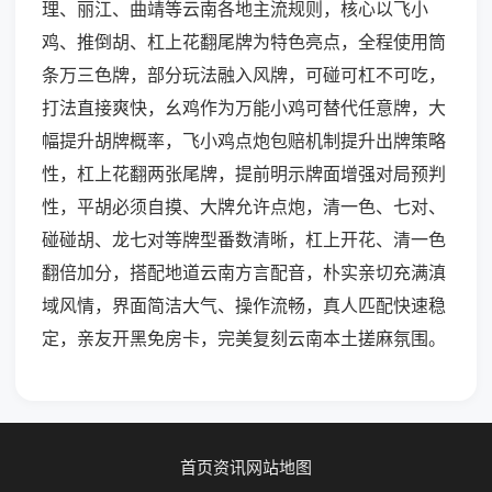
理、丽江、曲靖等云南各地主流规则，核心以飞小
鸡、推倒胡、杠上花翻尾牌为特色亮点，全程使用筒
条万三色牌，部分玩法融入风牌，可碰可杠不可吃，
打法直接爽快，幺鸡作为万能小鸡可替代任意牌，大
幅提升胡牌概率，飞小鸡点炮包赔机制提升出牌策略
性，杠上花翻两张尾牌，提前明示牌面增强对局预判
性，平胡必须自摸、大牌允许点炮，清一色、七对、
碰碰胡、龙七对等牌型番数清晰，杠上开花、清一色
翻倍加分，搭配地道云南方言配音，朴实亲切充满滇
域风情，界面简洁大气、操作流畅，真人匹配快速稳
定，亲友开黑免房卡，完美复刻云南本土搓麻氛围。
首页
资讯
网站地图