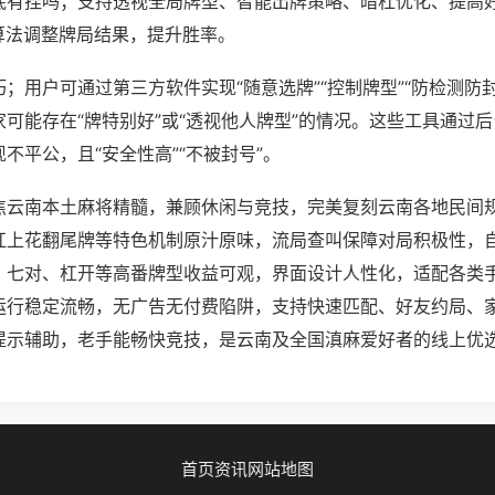
底有挂吗；支持透视全局牌型、智能出牌策略、暗杠优化、提高
算法调整牌局结果，提升胜率。
；用户可通过第三方软件实现“随意选牌”“控制牌型”“防检测防
可能存在“牌特别好”或“透视他人牌型”的情况。这些工具通过
不平公，且“安全性高”“不被封号”。
焦云南本土麻将精髓，兼顾休闲与竞技，完美复刻云南各地民间
杠上花翻尾牌等特色机制原汁原味，流局查叫保障对局积极性，
、七对、杠开等高番牌型收益可观，界面设计人性化，适配各类
运行稳定流畅，无广告无付费陷阱，支持快速匹配、好友约局、
提示辅助，老手能畅快竞技，是云南及全国滇麻爱好者的线上优
首页
资讯
网站地图