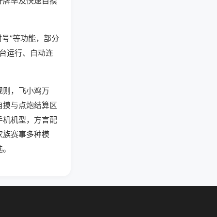
好牌率及快速自摸
封号”等功能，部分
后台运行、自动连
规则，飞小鸡万
自摸与点炮结算区
手机机型，方言配
家族赛事多种模
选。