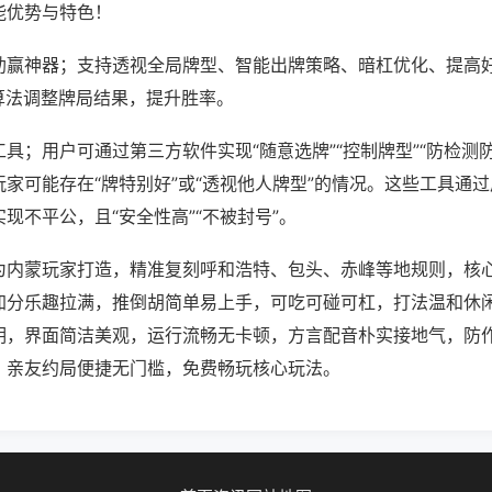
能优势与特色！
助赢神器；支持透视全局牌型、智能出牌策略、暗杠优化、提高
算法调整牌局结果，提升胜率。
具；用户可通过第三方软件实现“随意选牌”“控制牌型”“防检测
家可能存在“牌特别好”或“透视他人牌型”的情况。这些工具通
现不平公，且“安全性高”“不被封号”。
为内蒙玩家打造，精准复刻呼和浩特、包头、赤峰等地规则，核
加分乐趣拉满，推倒胡简单易上手，可吃可碰可杠，打法温和休
明，界面简洁美观，运行流畅无卡顿，方言配音朴实接地气，防
，亲友约局便捷无门槛，免费畅玩核心玩法。