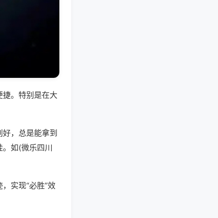
便捷。特别是在大
别好，总是能拿到
。如(微乐四川
，实现“必胜”效
。