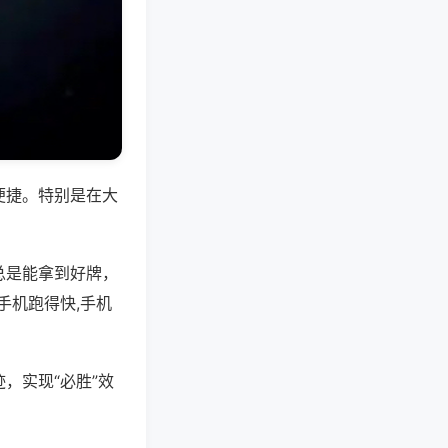
便捷。特别是在大
总是能拿到好牌，
手机跑得快,手机
，实现“必胜”效
。