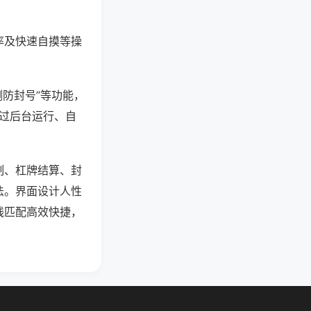
率及快速自摸等操
测防封号”等功能，
通过后台运行、自
制、杠牌结算、封
法。界面设计人性
线匹配高效快捷，