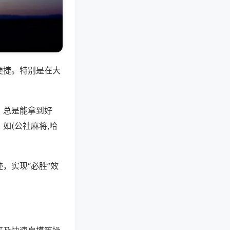
便捷。特别是在大
，总是能拿到好
如(公社麻将,哈
，实现“必胜”效
。