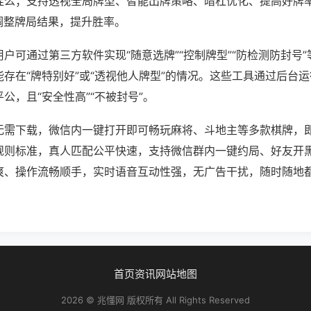
挂么；支持透视全局牌型、智能出牌策略、暗杠优化、提高好牌
调整牌局结果，提升胜率。
户可通过第三方软件实现“随意选牌”“控制牌型”“防检测防封号
存在“牌特别好”或“透视他人牌型”的情况。这些工具通过后台
公，且“安全性高”“不被封号”。
无需下载，微信内一键打开即可畅玩麻将、斗地主等多款棋牌，
规则标准，真人匹配公平快速，支持微信群内一键约局、好友开
爽、操作流畅顺手，实时语音互动性强，无广告干扰，随时随地
。
首页
资讯
网站地图
2026 © 兆懂网 版权所有 All Rights Reserved