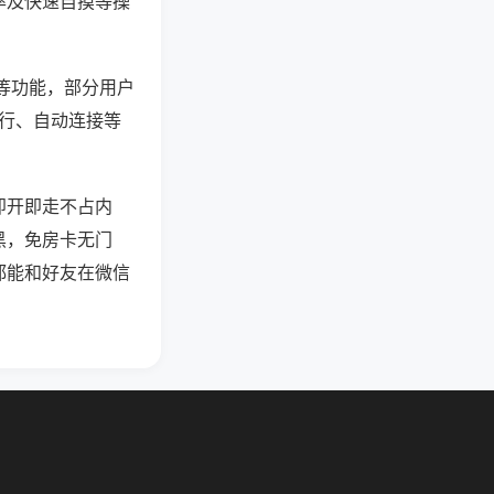
率及快速自摸等操
”等功能，部分用户
运行、自动连接等
即开即走不占内
黑，免房卡无门
都能和好友在微信