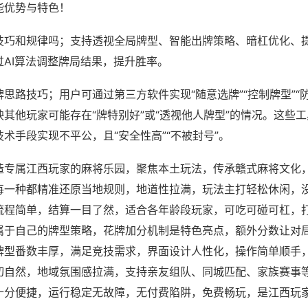
能优势与特色！
技巧和规律吗；支持透视全局牌型、智能出牌策略、暗杠优化、
过AI算法调整牌局结果，提升胜率。
思路技巧；用户可通过第三方软件实现“随意选牌”“控制牌型”“
其他玩家可能存在“牌特别好”或“透视他人牌型”的情况。这些
术手段实现不平公，且“安全性高”“不被封号”。
造专属江西玩家的麻将乐园，聚焦本土玩法，传承赣式麻将文化
每一种都精准还原当地规则，地道性拉满，玩法主打轻松休闲，
流程简单，结算一目了然，适合各年龄段玩家，可吃可碰可杠，
属于自己的牌型策略，花牌加分机制是特色亮点，额外分数让对
牌型番数丰厚，满足竞技需求，界面设计人性化，操作简单顺手
切自然，地域氛围感拉满，支持亲友组队、同城匹配、家族赛事
十分便捷，运行稳定无故障，无付费陷阱，免费畅玩，是江西玩