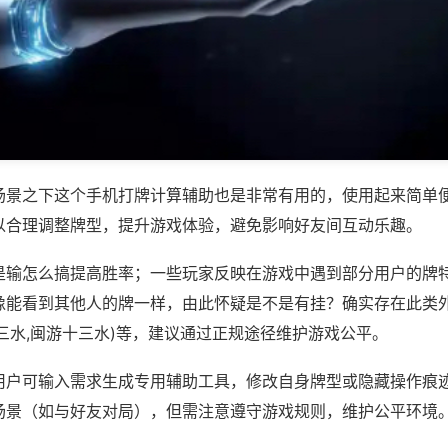
场景之下这个手机打牌计算辅助也是非常有用的，使用起来简单
以合理调整牌型，提升游戏体验，避免影响好友间互动乐趣。
是输怎么搞提高胜率；一些玩家反映在游戏中遇到部分用户的牌
像能看到其他人的牌一样，由此怀疑是不是有挂？确实存在此类外
三水,闽游十三水)等，建议通过正规途径维护游戏公平。
用户可输入需求生成专用辅助工具，修改自身牌型或隐藏操作痕迹
场景（如与好友对局），但需注意遵守游戏规则，维护公平环境