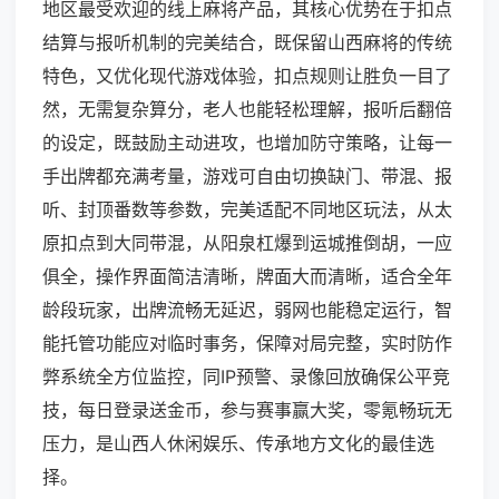
地区最受欢迎的线上麻将产品，其核心优势在于扣点
结算与报听机制的完美结合，既保留山西麻将的传统
特色，又优化现代游戏体验，扣点规则让胜负一目了
然，无需复杂算分，老人也能轻松理解，报听后翻倍
的设定，既鼓励主动进攻，也增加防守策略，让每一
手出牌都充满考量，游戏可自由切换缺门、带混、报
听、封顶番数等参数，完美适配不同地区玩法，从太
原扣点到大同带混，从阳泉杠爆到运城推倒胡，一应
俱全，操作界面简洁清晰，牌面大而清晰，适合全年
龄段玩家，出牌流畅无延迟，弱网也能稳定运行，智
能托管功能应对临时事务，保障对局完整，实时防作
弊系统全方位监控，同IP预警、录像回放确保公平竞
技，每日登录送金币，参与赛事赢大奖，零氪畅玩无
压力，是山西人休闲娱乐、传承地方文化的最佳选
择。