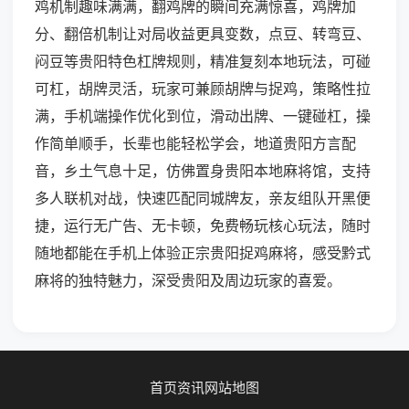
鸡机制趣味满满，翻鸡牌的瞬间充满惊喜，鸡牌加
分、翻倍机制让对局收益更具变数，点豆、转弯豆、
闷豆等贵阳特色杠牌规则，精准复刻本地玩法，可碰
可杠，胡牌灵活，玩家可兼顾胡牌与捉鸡，策略性拉
满，手机端操作优化到位，滑动出牌、一键碰杠，操
作简单顺手，长辈也能轻松学会，地道贵阳方言配
音，乡土气息十足，仿佛置身贵阳本地麻将馆，支持
多人联机对战，快速匹配同城牌友，亲友组队开黑便
捷，运行无广告、无卡顿，免费畅玩核心玩法，随时
随地都能在手机上体验正宗贵阳捉鸡麻将，感受黔式
麻将的独特魅力，深受贵阳及周边玩家的喜爱。
首页
资讯
网站地图