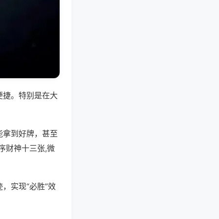
便捷。特别是在大
能拿到好牌，甚至
序财神十三张,微
，实现“必胜”效
。