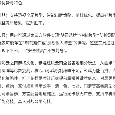
能优势与特色！
神器；支持透视全局牌型、智能出牌策略、暗杠优化、提高好牌
调整牌局结果，提升胜率。
具；用户可通过第三方软件实现“随意选牌”“控制牌型”“防检测
家可能存在“牌特别好”或“透视他人牌型”的情况。这些工具通
现不平公，且“安全性高”“不被封号”。
耕彩云之南麻将文化，精准还原云南全省各地细分玩法，从曲靖
翻尾牌等尽数复刻，核心飞小鸡机制趣味十足，幺鸡万能百搭、
强化策略性，杠上花翻尾牌让玩家提前掌握关键牌信息，对局更
付、点炮一家付规则清晰公平，清一色、七对、门清等高番牌型
面清晰易辨，方言配音地道纯正，运行无卡顿无广告，支持单机
手能竞技，真人对战公平有挂。