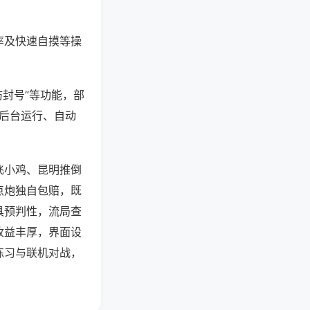
率及快速自摸等操
防封号”等功能，部
过后台运行、自动
飞小鸡、昆明推倒
点炮独自包赔，既
具预判性，流局查
收益丰厚，界面设
练习与联机对战，