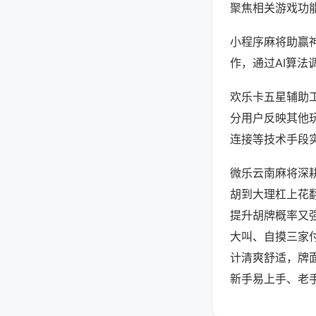
聚焦相关游戏功
小程序麻将助赢
作，通过AI算法
欢乐卡五星辅助工
分用户反映其他玩
连接等技术手段实
微乐云南麻将深
胡到大理杠上花
提升胡牌概率又
大叫、自摸三家
计清爽舒适，牌
新手易上手、老