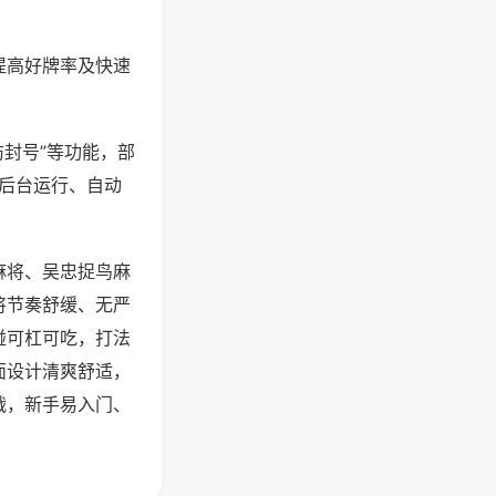
提高好牌率及快速
防封号”等功能，部
过后台运行、自动
麻将、吴忠捉鸟麻
将节奏舒缓、无严
碰可杠可吃，打法
面设计清爽舒适，
战，新手易入门、