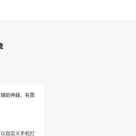
流
赢辅助神器，有需
可以自定义手机打