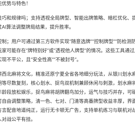
能优势与特色！
技巧和规律吗；支持透视全局牌型、智能出牌策略、暗杠优化、
过AI算法调整牌局结果，提升胜率。
制；用户可通过第三方软件实现“随意选牌”“控制牌型”“防检测
家可能存在“牌特别好”或“透视他人牌型”的情况。这些工具通
现不平公，且“安全性高”“不被封号”。
耕西北麻将文化，精准还原宁夏全省各地细分玩法，从银川划水
胡等尽数复刻，核心划水、捉鸟双机制兼顾休闲与刺激，划水麻
年龄段放松娱乐，捉鸟麻将胡牌翻鸟加分，运气与技巧并存，可
可自由调整策略，清一色、七对、门清等高番牌型收益丰厚，界
方言配音地道纯正，运行无卡顿无广告，支持单机练习与联机对
人对战公平有挂。