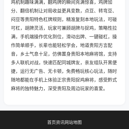
鸡机制趣味满满，翻鸡牌的瞬间充满惊喜，鸡牌加
分、翻倍机制让对局收益更具变数，点豆、转弯豆、
闷豆等贵阳特色杠牌规则，精准复刻本地玩法，可碰
可杠，胡牌灵活，玩家可兼顾胡牌与捉鸡，策略性拉
满，手机端操作优化到位，滑动出牌、一键碰杠，操
作简单顺手，长辈也能轻松学会，地道贵阳方言配
音，乡土气息十足，仿佛置身贵阳本地麻将馆，支持
多人联机对战，快速匹配同城牌友，亲友组队开黑便
捷，运行无广告、无卡顿，免费畅玩核心玩法，随时
随地都能在手机上体验正宗贵阳捉鸡麻将，感受黔式
麻将的独特魅力，深受贵阳及周边玩家的喜爱。
首页
资讯
网站地图