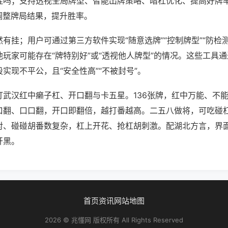
挂吗；支持透视全局牌型、智能出牌策略、暗杠优化、提高好牌
调整牌局结果，提升胜率。
有挂；用户可通过第三方软件实现“随意选牌”“控制牌型”“防检
玩家可能存在“牌特别好”或“透视他人牌型”的情况。这些工具
实现不平公，且“安全性高”“不被封号”。
打武汉红中癞子杠、开口翻与卡五星。136张牌，红中万能、不
口翻、口口翻，开口即翻倍，越打番越高。二五八做将，可吃碰
对、碰碰胡番数复杂，杠上开花、抢杠胡刺激。配湖北方言，界
开黑。
首页
资讯
网站地图
2026 © 兆懂网 版权所有 All Rights Reserved