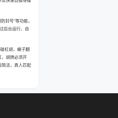
率及快速自摸等操
测防封号”等功能，
通过后台运行、自
能碰杠胡，癞子翻
杠，胡牌必须开
面简洁，真人匹配