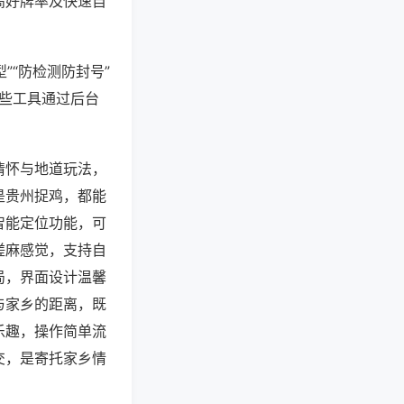
高好牌率及快速自
”“防检测防封号”
这些工具通过后台
情怀与地道玩法，
是贵州捉鸡，都能
智能定位功能，可
搓麻感觉，支持自
局，界面设计温馨
与家乡的距离，既
乐趣，操作简单流
交，是寄托家乡情