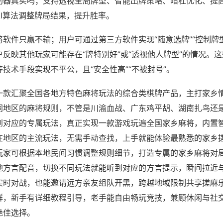
助器真实吗；支持透视全局牌型、智能出牌策略、暗杠优化、提
AI算法调整牌局结果，提升胜率。
软件只赢不输；用户可通过第三方软件实现“随意选牌”“控制牌型
反映其他玩家可能存在“牌特别好”或“透视他人牌型”的情况。
技术手段实现不平公，且“安全性高”“不被封号”。
一款汇聚全国各地方特色麻将玩法的综合类棋牌产品，主打家乡
同地区的麻将规则，不管是川渝血战、广东鸡平胡、湖南扎鸟还
到对应的专属玩法，真正实现一款游戏玩遍全国家乡麻将，内置
在地区的主流玩法，无需手动查找，上手就能体验最熟悉的家乡
玩家可根据本地民间习惯调整规则细节，打造专属的家乡麻将对
地方言配音，切换不同玩法就能听到对应的方言提示，瞬间拉近
实时对战，也能邀请远方亲友组队开黑，跨越地域限制共享搓麻
群，新手有详细教程引导，老手能自由畅玩竞技，兼顾休闲与社
绝佳选择。