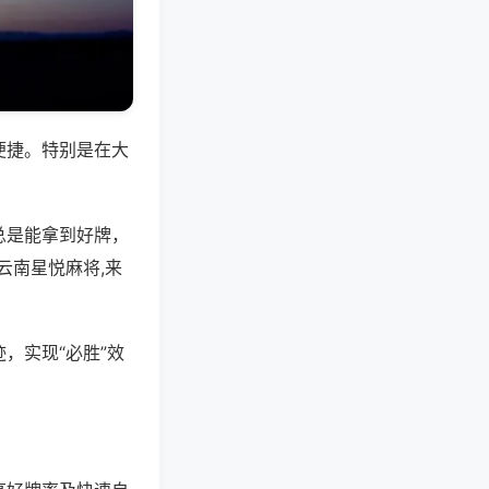
便捷。特别是在大
总是能拿到好牌，
云南星悦麻将,来
，实现“必胜”效
。