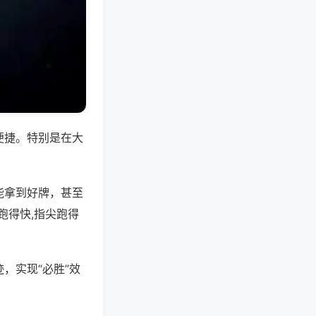
便捷。特别是在大
能拿到好牌，甚至
跑得快,指尖跑得
，实现“必胜”效
。