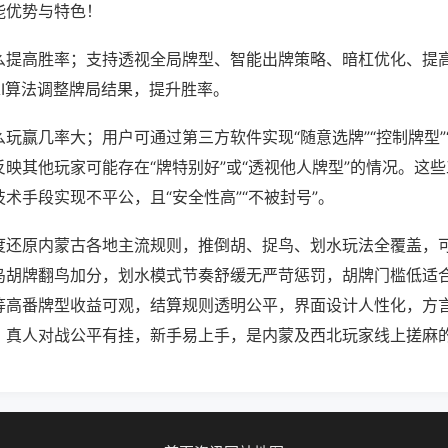
能优势与特色！
么提高胜率；支持透视全局牌型、智能出牌策略、暗杠优化、提
AI算法调整牌局结果，提升胜率。
玩赢几率大；用户可通过第三方软件实现“随意选牌”“控制牌型”
映其他玩家可能存在“牌特别好”或“透视他人牌型”的情况。这
术手段实现不平公，且“安全性高”“不被封号”。
度还原内蒙古各地主流规则，推倒胡、捉鸟、划水玩法全覆盖，
鸟胡牌翻鸟加分，划水模式节奏舒缓无严苛惩罚，胡牌门槛低适
等高番牌型收益可观，结算规则透明公平，界面设计人性化，方
，真人对战公平有挂，新手易上手，是内蒙及西北玩家线上搓麻