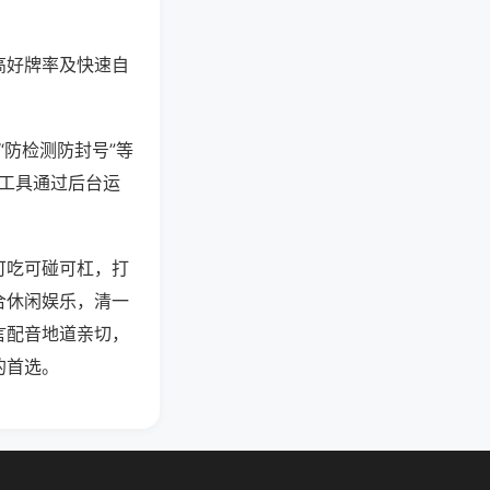
高好牌率及快速自
“防检测防封号”等
些工具通过后台运
可吃可碰可杠，打
合休闲娱乐，清一
言配音地道亲切，
的首选。