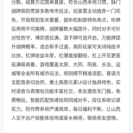
分数，结算方式简单直接，符合山西本地习惯，缺门
胡牌规则贯穿多数地市玩法，玩家需主动放弃一门花
色，开局规划至关重要，报听机制是特色亮点，听牌
后亮明不可换牌，胡牌番数大幅提升，同时对手可针
对性防守，博弈感拉满，混子牌可选开启，万能牌提
升胡牌概率，适合新手过渡，高阶玩家可关闭纯技术
比拼，杠牌收益丰厚，杠爆直接翻倍，杠上开花更是
役满级高番，游戏覆盖太原、大同、阳泉、长治、运
城等全省所有城市玩法，规则细节精准适配，晋语方
言配音亲切自然，黄土高原元素UI设计独具特色，实
时语音与表情包功能丰富社交，亲友建房无门槛，免
费畅玩，智能匹配快速找到同城对手，段位系统记录
实力，防作弊系统严谨高效，每日福利不断，让山西
人足不出户就能体验地道家乡麻将，联络亲友感情。